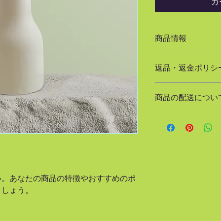
カ
商品情報
商品の詳細を入力し
返品・返金ポリシ
明に加え、商品の特
しましょう。
返品・返金ポリシー
商品の配送につい
満足しなかった場合
の手順などを説明し
配送地域、料金、所
顧客からの信頼を獲
する情報を入力して
だけます。
とで顧客からの信頼
いただけます。
い。あなたの商品の特徴やおすすめのポ
ましょう。