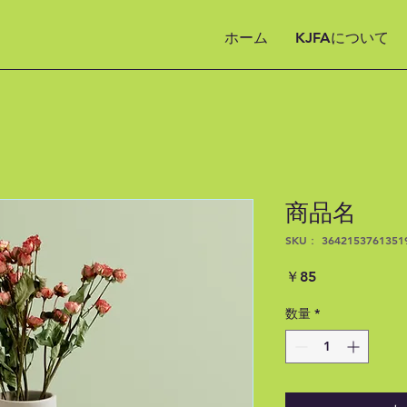
ホーム
KJFAについて
商品名
SKU： 3642153761351
価
￥85
格
数量
*